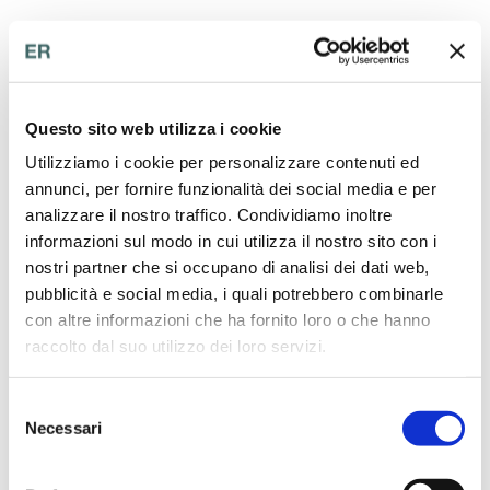
Indirizzo
Questo sito web utilizza i cookie
Ospedale Policlinico San Martino
Utilizziamo i cookie per personalizzare contenuti ed
Lgo R. Benzi, 10
annunci, per fornire funzionalità dei social media e per
16132 Genova
analizzare il nostro traffico. Condividiamo inoltre
informazioni sul modo in cui utilizza il nostro sito con i
nostri partner che si occupano di analisi dei dati web,
Nome
pubblicità e social media, i quali potrebbero combinarle
con altre informazioni che ha fornito loro o che hanno
Cognome
raccolto dal suo utilizzo dei loro servizi.
Indirizzo e-mail
Selezione
Telefono
Necessari
del
consenso
Dettagli della richiesta