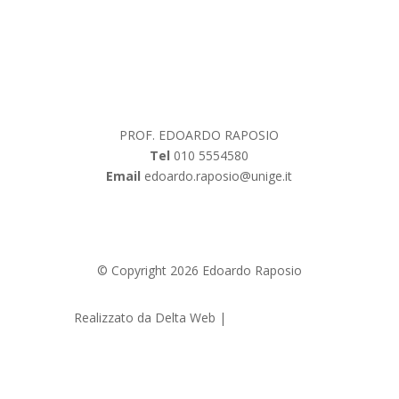
PROF. EDOARDO RAPOSIO
Tel
010 5554580
Email
edoardo.raposio@unige.it
Note Legali
|
Privacy Policy
|
Cookie Policy
© Copyright 2026 Edoardo Raposio
Realizzato da Delta Web |
Siti Web Genova